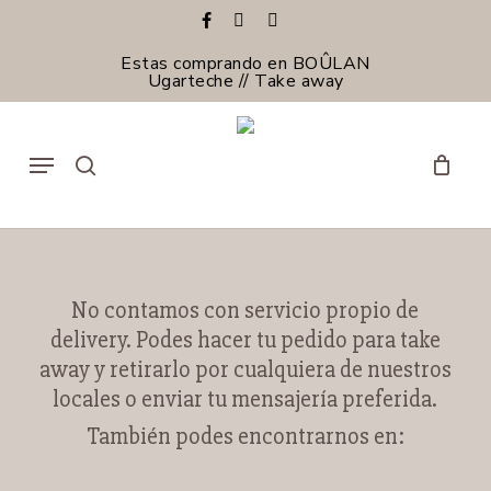
Skip
facebook
instagram
email
to
main
Estas comprando en BOÛLAN
content
Ugarteche // Take away
Menu
search
No contamos con servicio propio de
delivery. Podes hacer tu pedido para take
away y retirarlo por cualquiera de nuestros
locales o enviar tu mensajería preferida.
También podes encontrarnos en: