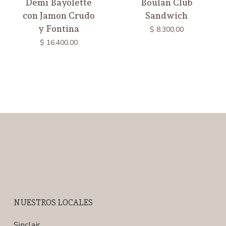
Demi Bayolette
Boulan Club
con Jamon Crudo
Sandwich
y Fontina
$
8.300,00
$
16.400,00
NUESTROS LOCALES
Sinclair