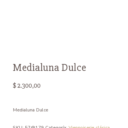
Medialuna Dulce
$
2.300,00
Medialuna Dulce
SKU:
57@179
Categoría:
Viennoiserie clásica