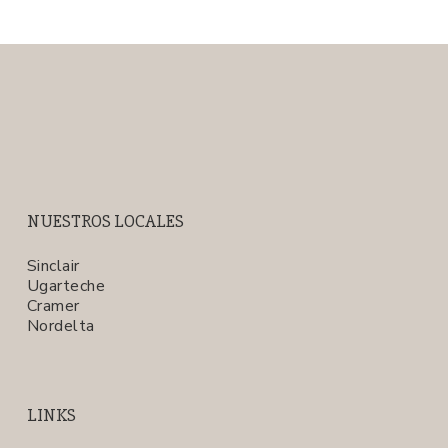
NUESTROS LOCALES
Sinclair
Ugarteche
Cramer
Nordelta
LINKS