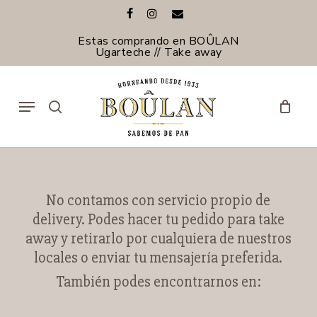
Skip
facebook
instagram
email
to
Close
main
Estas comprando en BOÛLAN
Filters
content
Ugarteche // Take away
Menu
search
No contamos con servicio propio de
delivery. Podes hacer tu pedido para take
away y retirarlo por cualquiera de nuestros
locales o enviar tu mensajería preferida.
También podes encontrarnos en: